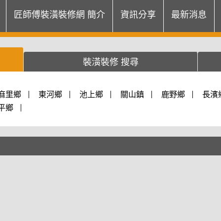
匠師傅裝潢裝修網 簡介
資訊分享
最新消息
裝潢裝修 搜尋
麻里鄉
東河鄉
池上鄉
關山鎮
鹿野鄉
長濱
平鄉