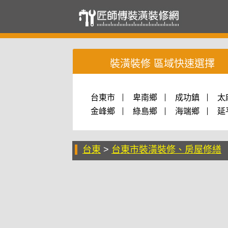
裝潢裝修 區域快速選擇
台東市
卑南鄉
成功鎮
太
金峰鄉
綠島鄉
海端鄉
延
台東
>
台東市裝潢裝修、房屋修繕