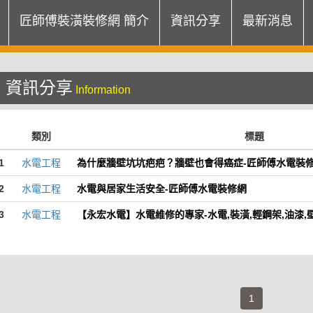
匠師傅裝潢裝修網 簡介
資訊分享
最新消息
資訊分享
Information
類別
標題
1
水電工程
為什麼牆壁坑坑疤疤？牆壁也會得癌症-匠師傅水電裝
2
水電工程
水電與居家生活安全-匠師傅水電裝修網
3
水電工程
【永宏水電】水電維修的專家-水電,裝潢,輕鋼架,油漆,壁
(current)
1