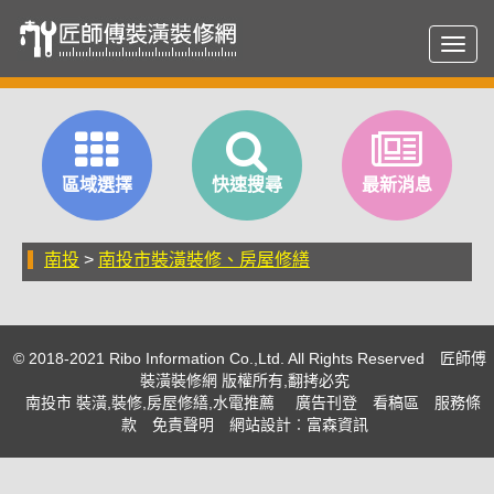
Toggl
navig
區域選擇
快速搜尋
最新消息
南投
>
南投市裝潢裝修、房屋修繕
© 2018-2021 Ribo Information Co.,Ltd. All Rights Reserved
匠師傅
裝潢裝修網 版權所有,翻拷必究
南投市 裝潢,裝修,房屋修繕,水電推薦
廣告刊登
看稿區
服務條
款
免責聲明
網站設計
︰富森資訊