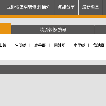
匠師傅裝潢裝修網 簡介
資訊分享
最新消息
裝潢裝修 搜尋
山鎮
名間鄉
鹿谷鄉
國姓鄉
水里鄉
魚池鄉