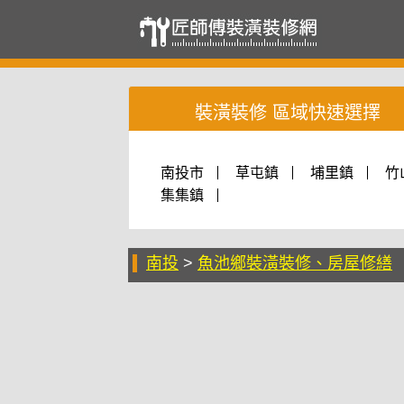
裝潢裝修 區域快速選擇
南投市
草屯鎮
埔里鎮
竹
集集鎮
南投
>
魚池鄉裝潢裝修、房屋修繕