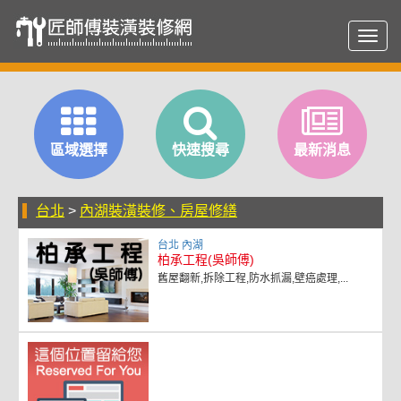
Toggl
navig
區域選擇
快速搜尋
最新消息
台北
>
內湖裝潢裝修、房屋修繕
台北 內湖
柏承工程(吳師傅)
舊屋翻新,拆除工程,防水抓漏,壁癌處理,...