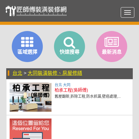
Toggl
navig
區域選擇
快速搜尋
最新消息
台北
>
大同裝潢裝修、房屋修繕
台北 大同
柏承工程(吳師傅)
舊屋翻新,拆除工程,防水抓漏,壁癌處理,...